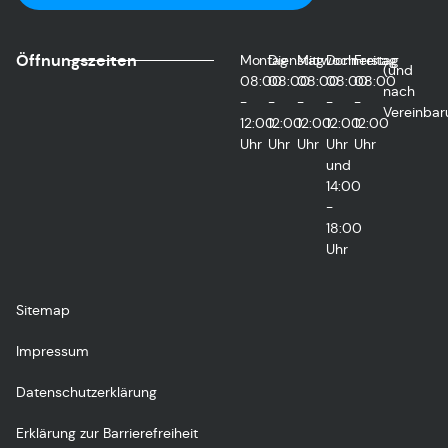
Öffnungszeiten
Montag
Dienstag
Mittwoch
Donnerstag
Freitag
(und
08:00
08:00
08:00
08:00
08:00
nach
-
-
-
-
-
Vereinbar
12:00
12:00
12:00
12:00
12:00
Uhr
Uhr
Uhr
Uhr
Uhr
und
14:00
-
18:00
Uhr
Sitemap
Impressum
Datenschutzerklärung
Erklärung zur Barrierefreiheit