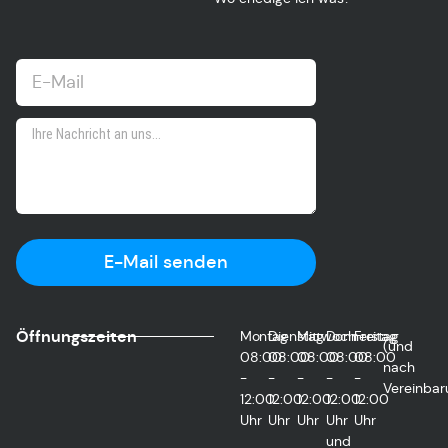
E-Mail senden
Öffnungszeiten
Montag
Dienstag
Mittwoch
Donnerstag
Freitag
(und
08:00
08:00
08:00
08:00
08:00
nach
-
-
-
-
-
Vereinbar
12:00
12:00
12:00
12:00
12:00
Uhr
Uhr
Uhr
Uhr
Uhr
und