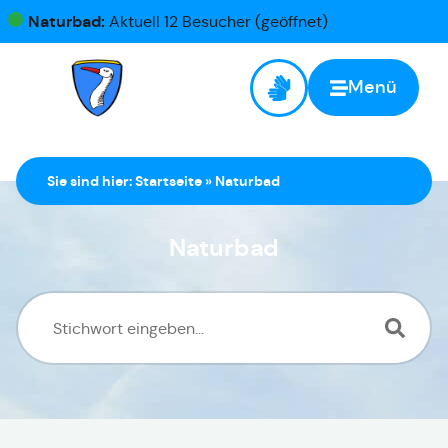
Naturbad:
Aktuell 12 Besucher (geöffnet)
Menü
Sie sind hier:
Startseite
»
Naturbad
Naturbad