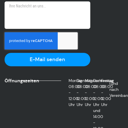
E-Mail senden
Öffnungszeiten
Montag
Dienstag
Mittwoch
Donnerstag
Freitag
(und
08:00
08:00
08:00
08:00
08:00
nach
-
-
-
-
-
Vereinbar
12:00
12:00
12:00
12:00
12:00
Uhr
Uhr
Uhr
Uhr
Uhr
und
14:00
-