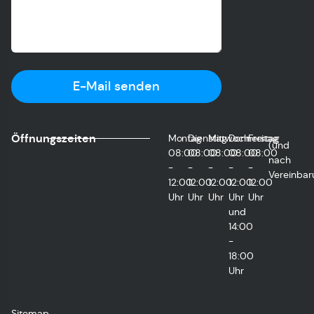
E-Mail senden
Öffnungszeiten
Montag
Dienstag
Mittwoch
Donnerstag
Freitag
(und
08:00
08:00
08:00
08:00
08:00
nach
-
-
-
-
-
Vereinbar
12:00
12:00
12:00
12:00
12:00
Uhr
Uhr
Uhr
Uhr
Uhr
und
14:00
-
18:00
Uhr
Sitemap