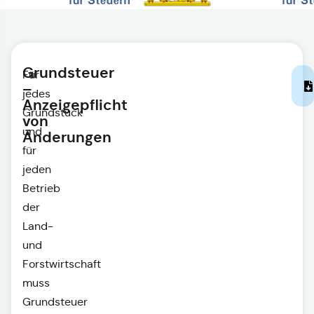
Grundsteuer
Für
–
jedes
Anzeigepflicht
Grundstück
von
und
Änderungen
für
jeden
Betrieb
der
Land-
und
Forstwirtschaft
muss
Grundsteuer