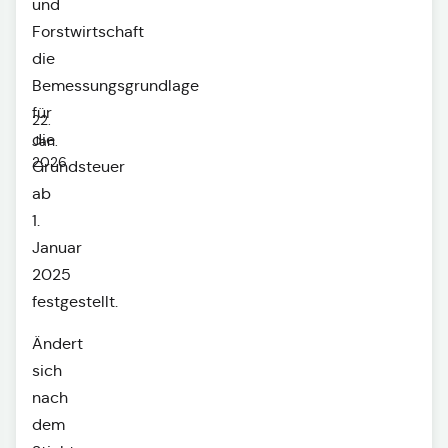
und
Forstwirtschaft
die
Bemessungsgrundlage
für
22.
die
Jan.
2026
Grundsteuer
ab
1.
Januar
2025
festgestellt.
Ändert
sich
nach
dem