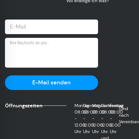
Wo erledige ich was?
E-Mail senden
Öffnungszeiten
Montag
Dienstag
Mittwoch
Donnerstag
Freitag
(und
08:00
08:00
08:00
08:00
08:00
nach
-
-
-
-
-
Vereinbar
12:00
12:00
12:00
12:00
12:00
Uhr
Uhr
Uhr
Uhr
Uhr
und