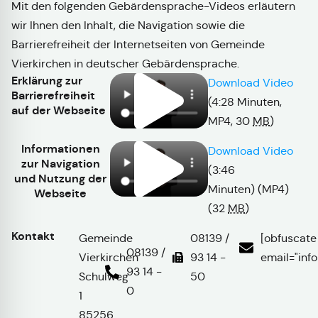
Mit den folgenden Gebärdensprache-Videos erläutern
wir Ihnen den Inhalt, die Navigation sowie die
Barrierefreiheit der Internetseiten von Gemeinde
Vierkirchen in deutscher Gebärdensprache.
Erklärung zur
Download Video
Barrierefreiheit
(4:28 Minuten,
auf der Webseite
MP4,
30
MB
)
Informationen
Download Video
zur Navigation
(3:46
und Nutzung der
Minuten)
(MP4)
Webseite
(32
MB
)
Kontakt
Gemeinde
08139 /
[obfuscate
08139 /
Vierkirchen
93 14 -
email="inf
93 14 -
Schulweg
50
0
1
85256