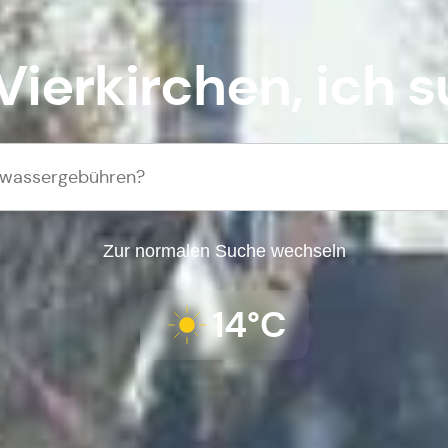
Vierkirchen
, ich s
Zur normalen Suche wechseln
14°C